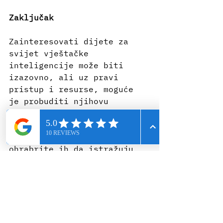
Zaključak
Zainteresovati dijete za 
svijet vještačke 
inteligencije može biti 
izazovno, ali uz pravi 
pristup i resurse, moguće 
je probuditi njihovu 
radoznalost i želju za 
učenjem. Razgovarajte sa 
djetetom o budućnosti AI-a, 
ohrabrite ih da istražuju 
sami, zajedno istražujte 
različite AI aplikacije i 
redovno dijelite sa njima 
najnovije informacije. 
Na primjer, mnoga djeca 