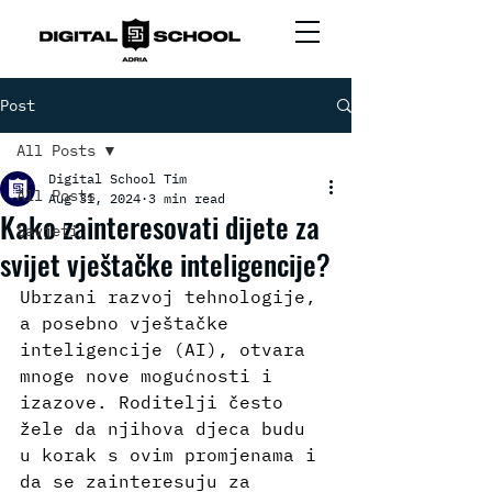
Post
All Posts
Digital School Tim
All Posts
Aug 31, 2024
3 min read
Kako zainteresovati dijete za
Savjeti
svijet vještačke inteligencije?
Ubrzani razvoj tehnologije, 
a posebno vještačke 
inteligencije (AI), otvara 
mnoge nove mogućnosti i 
izazove. Roditelji često 
žele da njihova djeca budu 
u korak s ovim promjenama i 
da se zainteresuju za 