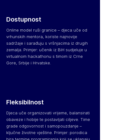
Dostupnost
Online model ruši granice – djeca uče od
vrhunskih mentora, koriste najnovije
sadržaje i sarađuju s vršnjacima iz drugih
zemalja. Primjer: učenik iz BiH sudjeluje u
virtualnom hackathonu s timom iz Crne
Gore, Srbije i Hrvatske.
Fleksibilnost
Djeca uče organizovati vrijeme, balansirati
obaveze i hobije te postavljati ciljeve. Time
grade odgovornost i samopouzdanje –
ključne životne vještine. Primjer: porodica
bira termine programiranja koji se uklapaju