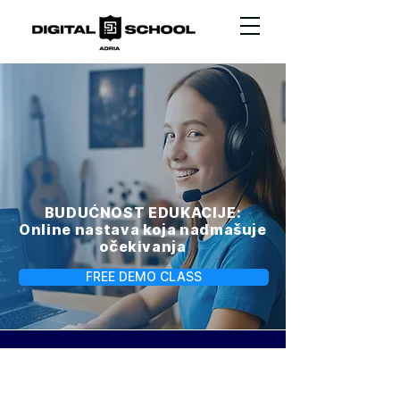
BUDUĆNOST EDUKACIJE:
Online nastava koja nadmašuje
očekivanja
FREE DEMO CLASS