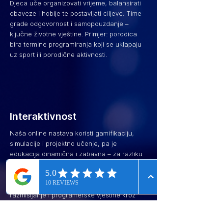
Djeca uče organizovati vrijeme, balansirati
obaveze i hobije te postavljati ciljeve. Time
grade odgovornost i samopouzdanje –
ključne životne vještine. Primjer: porodica
bira termine programiranja koji se uklapaju
uz sport ili porodične aktivnosti.
Interaktivnost
Naša online nastava koristi gamifikaciju,
simulacije i projektno učenje, pa je
edukacija dinamična i zabavna – za razliku
od pasivnog slušanja u tradicionalnim
učionicama. Primjer: djeca kroz edukativne
igre na LMS platformi uče logičko
razmišljanje i programerske vještine kroz
zabavne izazove.