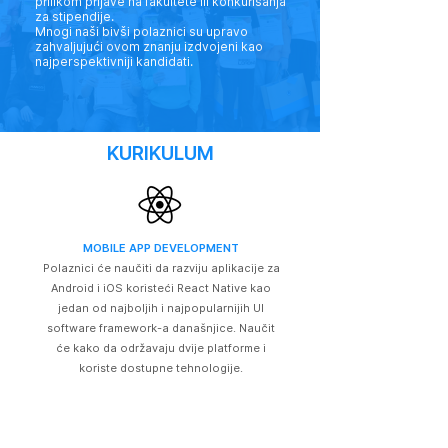
prilikom prijave na fakultete ili konkurisanja
za stipendije.
Mnogi naši bivši polaznici su upravo
zahvaljujući ovom znanju izdvojeni kao
najperspektivniji kandidati.
KURIKULUM
MOBILE APP DEVELOPMENT
Polaznici će naučiti da razviju aplikacije za
Android i iOS koristeći React Native kao
jedan od najboljih i najpopularnijih UI
software framework-a današnjice. Naučit
će kako da održavaju dvije platforme i
koriste dostupne tehnologije.