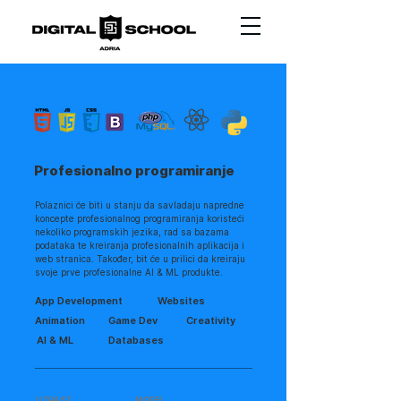
Profesionalno programiranje
Polaznici će biti u stanju da savladaju napredne
koncepte profesionalnog programiranja koristeći
nekoliko programskih jezika, rad sa bazama
podataka te kreiranja profesionalnih aplikacija i
web stranica. Također, bit će u prilici da kreiraju
svoje prve profesionalne AI & ML produkte.
App Development
Websites
Animation
Game Dev
Creativity
AI & ML
Databases
UZRAST
MODEL