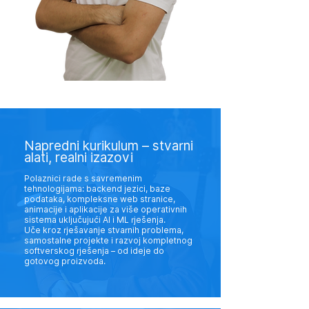
Napredni kurikulum – stvarni
alati, realni izazovi
Polaznici rade s savremenim
tehnologijama: backend jezici, baze
podataka, kompleksne web stranice,
animacije i aplikacije za više operativnih
sistema uključujući AI i ML rješenja.
Uče kroz rješavanje stvarnih problema,
samostalne projekte i razvoj kompletnog
softverskog rješenja – od ideje do
gotovog proizvoda.