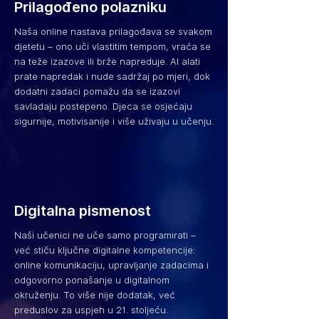
Prilagođeno polazniku
Naša online nastava prilagođava se svakom
djetetu – ono uči vlastitim tempom, vraća se
na teže izazove ili brže napreduje. AI alati
prate napredak i nude sadržaj po mjeri, dok
dodatni zadaci pomažu da se izazovi
savladaju postepeno. Djeca se osjećaju
sigurnije, motivisanije i više uživaju u učenju.
Digitalna pismenost
Naši učenici ne uče samo programirati –
već stiču ključne digitalne kompetencije:
online komunikaciju, upravljanje zadacima i
odgovorno ponašanje u digitalnom
okruženju. To više nije dodatak, već
preduslov za uspjeh u 21. stoljeću.