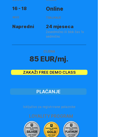
16 - 18
Online
NIVO
TRAJANJE
Napredni
24 mjeseca
2xsedmično ili blok čas 1x
sedmično
CIJENA
85 EUR/mj.
ZAKAŽI FREE DEMO CLASS
PLAĆANJE
Isključivo za registrirane polaznike
LOYALITY PROGRAM