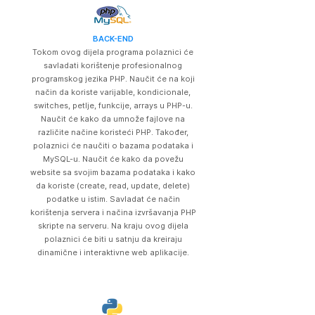
BACK-END
Tokom ovog dijela programa polaznici će
savladati korištenje profesionalnog
programskog jezika PHP. Naučit će na koji
način da koriste varijable, kondicionale,
switches, petlje, funkcije, arrays u PHP-u.
Naučit će kako da umnože fajlove na
različite načine koristeći PHP. Također,
polaznici će naučiti o bazama podataka i
MySQL-u. Naučit će kako da povežu
website sa svojim bazama podataka i kako
da koriste (create, read, update, delete)
podatke u istim. Savladat će način
korištenja servera i načina izvršavanja PHP
skripte na serveru. Na kraju ovog dijela
polaznici će biti u satnju da kreiraju
dinamične i interaktivne web aplikacije.