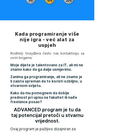
Kada programiranje više
nije igra - već alat za
uspjeh
Roditelji tinejdžera često nas kontaktiraju sa
ovim brigama:
Moje dijete je talentovano za IT, ali mi ne
znamo kako da ga dalje usmjerimo.
Zanima ga programiranje, ali ne znamo je
li zaista spreman da to koristi ozbiljno, u
stvarnom svijetu.
Kako da mu pomognem da dobije
prednost pri upisu na fakultet ili nađe
freelance posao?
ADVANCED program je tu da
taj potencijal pretoči u stvarnu
vrijednost.
Ovaj program je pažljivo dizajniran za