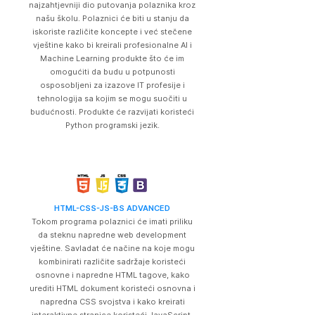
najzahtjevniji dio putovanja polaznika kroz
našu školu. Polaznici će biti u stanju da
iskoriste različite koncepte i već stečene
vještine kako bi kreirali profesionalne AI i
Machine Learning produkte što će im
omogućiti da budu u potpunosti
osposobljeni za izazove IT profesije i
tehnologija sa kojim se mogu suočiti u
budućnosti. Produkte će razvijati koristeći
Python programski jezik.
HTML-CSS-JS-BS ADVANCED
Tokom programa polaznici će imati priliku
da steknu napredne web development
vještine. Savladat će načine na koje mogu
kombinirati različite sadržaje koristeći
osnovne i napredne HTML tagove, kako
urediti HTML dokument koristeći osnovna i
napredna CSS svojstva i kako kreirati