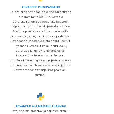
ADVANCED PROGRAMMING
Polaznici će savladati objektno orijentirano
programiranje (OOP), rukovanje
datotekama, obrada podataka kotisteći
najpopularniji programski jezik današnjice.
Steći će praktične vještine u radu s API-
jima, web scraping-om i bazama podataka.
Savladat će korištenje alata poput FastAPI,
Pydantic i Streamlit za autentifikaciju,
autorizaciju, upravljanje greškama i
integraciju s frontend-om. Program
uključuje izradu tri glavna projektna izazova
uz mnoštvo manjih zadataka, osmišljeni da
učvrste stečena znanja kroz praktičnu
primjenu.
ADVANCED AI & MACHINE LEARNING
Ovaj pogram predstavlja najkompleksniji i