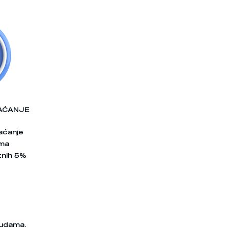
AĆANJE
aćanje
ama
nih 5%
nudama.