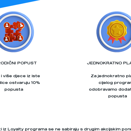
ODIČNI POPUST
JEDNOKRATNO PL
i više djece iz iste
Za jednokratno pl
ice ostvaruju 10%
cijelog progr
popusta
odobravamo dodat
popusta
i iz Loyalty programa se ne sabiraju s drugim akcijskim po