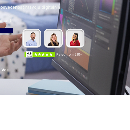
svećenost razvoju digitalnih
dnosti!
a Vas