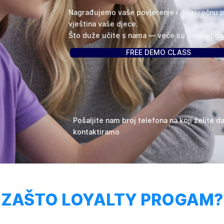
Nagrađujemo vaše povjerenje i dugoročnu po
vještina vaše djece.
Što duže učite s nama — veće su vaše pogo
FREE DEMO CLASS
Pošaljite nam broj telefona na koji želite d
kontaktiramo
ZAŠTO LOYALTY PROGAM?