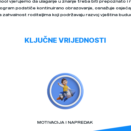
hool vjerujemo da ulaganje u znanje treba biti prepoznato i
ogram podstiče kontinuirano obrazovanje, osnažuje osjećaj 
a zahvalnost roditeljima koji podržavaju razvoj vještina budu
KLJUČNE VRIJEDNOSTI
MOTIVACIJA I NAPREDAK