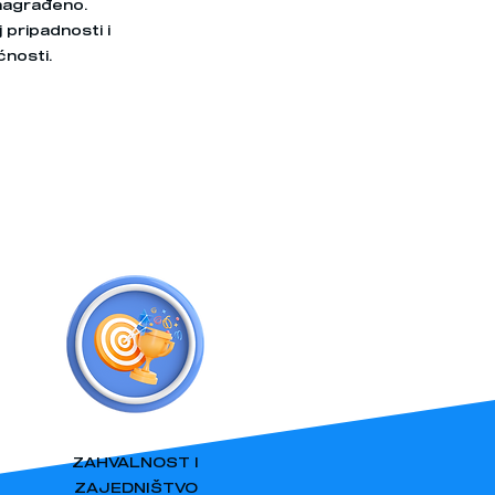
 nagrađeno.
pripadnosti i
ćnosti.
ZAHVALNOST I
ZAJEDNIŠTVO