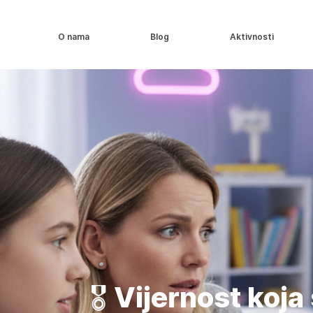
O nama
Blog
Aktivnosti
🎖️ Vijernost koj