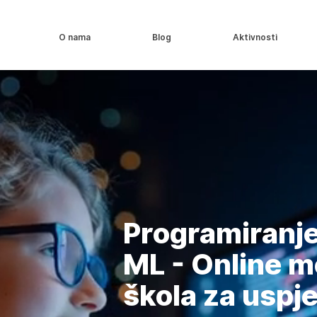
O nama
Blog
Aktivnosti
Programiranje 
ML - Online 
škola za uspj