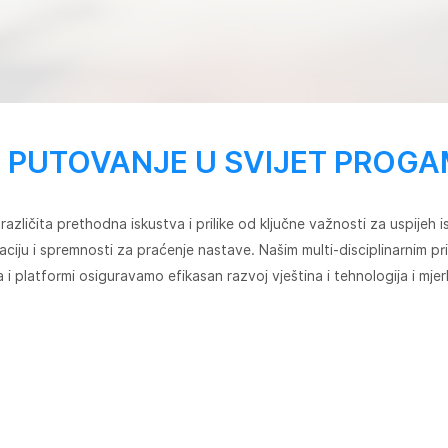
 PUTOVANJE U SVIJET PROGAM
različita prethodna iskustva i prilike od ključne važnosti za uspije
ivaciju i spremnosti za praćenje nastave. Našim multi-disciplinarnim pr
ta i platformi osiguravamo efikasan razvoj vještina i tehnologija i mjerl
PLACEMENT TEST