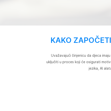
KAKO ZAPOČETI
Uvažavajući činjenicu da djeca imaju 
uključiti u proces koji će osigurati mot
jezika, AI ala
FREE DEMO CLASS