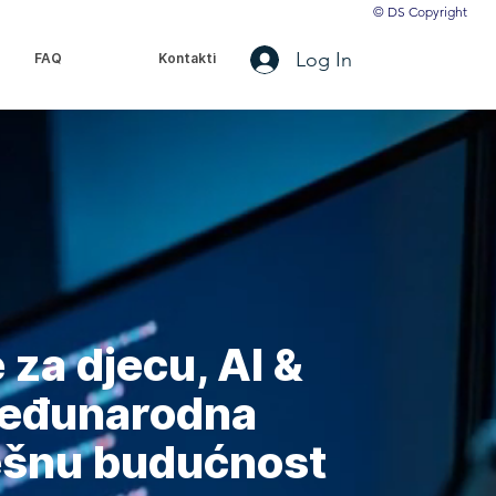
© DS Copyright
Log In
FAQ
Kontakti
za djecu, AI &
međunarodna
ešnu budućnost