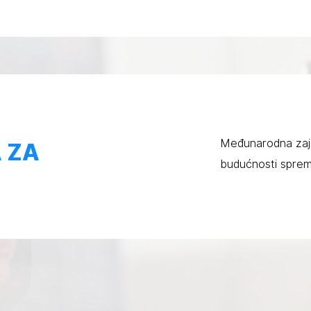
Međunarodna zajed
 ZA
budućnosti spremn