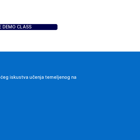
E DEMO CLASS
jućeg iskustva učenja temeljenog na