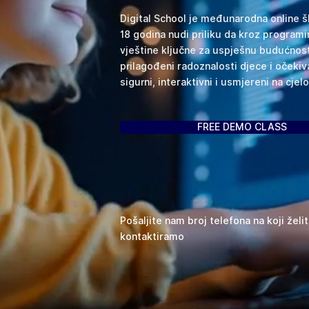
Digital School je međunarodna online š
18 godina nudi priliku da kroz programir
vještine ključne za uspješnu budućnos
prilagođeni radoznalosti djece i očekiva
sigurni, interaktivni i usmjereni na cje
FREE DEMO CLASS
Pošaljite nam broj telefona na koji želi
kontaktiramo