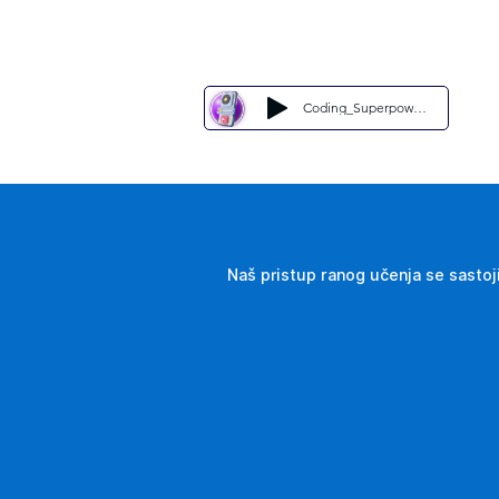
Coding_Superpowers__Inside_the_Accelerated_School_Turning_Kids_
Naš pristup ranog učenja se sastoj