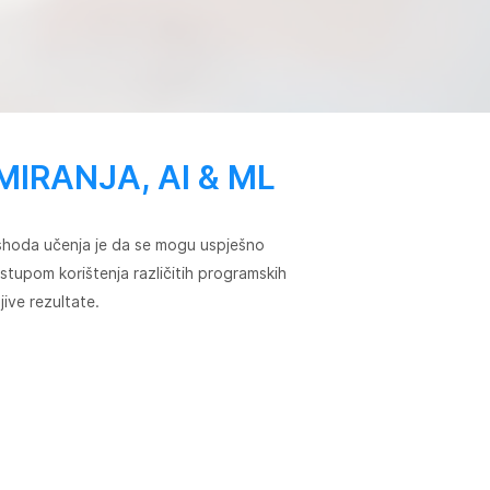
IRANJA, AI & ML
h ishoda učenja je da se mogu uspješno
istupom korištenja različitih programskih
jive rezultate.
FREE SKILLS CHECK