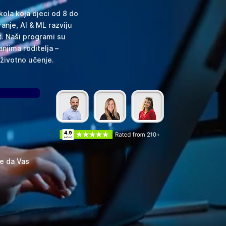
kola koja djeci od 8 do
anje, AI & ML razviju
t. Naši programi su
njima roditelja –
loživotno učenje.
te da Vas