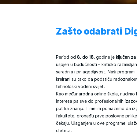
Zašto odabrati Di
Period od
8. do 18.
godine je
ključan za
uspjeh u budućnosti – kritičko razmišljan
saradnja i prilagodljivost. Naši programi
kreirani su tako da podstiču radoznalos
tehnološki vođeni svijet.
Kao međunarodna online škola, nudimo ku
interesa pa sve do profesionalnih izazov
put ka znanju. Time im pomažemo da izgr
fakultete, pronađu prve poslovne prilike
čekaju. Ulaganjem u ove programe, ula
djeteta.