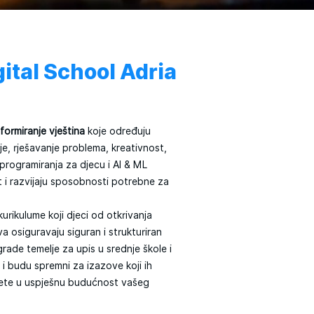
gital School Adria
 formiranje vještina
koje određuju
je, rješavanje problema, kreativnost,
 programiranja za djecu i AI & ML
t i razvijaju sposobnosti potrebne za
rikulume koji djeci od otkrivanja
a osiguravaju siguran i strukturiran
ade temelje za upis u srednje škole i
 i budu spremni za izazove koji ih
žete u uspješnu budućnost vašeg