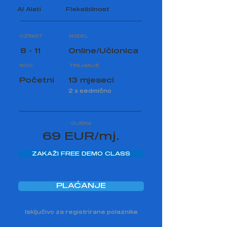
AI Alati
Fleksibilnost
UZRAST
MODEL
8 - 11
Online/Učionica
NIVO
TRAJANJE
Početni
13 mjeseci
2 x sedmično
CIJENA
69 EUR/mj.
ZAKAŽI FREE DEMO CLASS
PLAĆANJE
Isključivo za registrirane polaznike