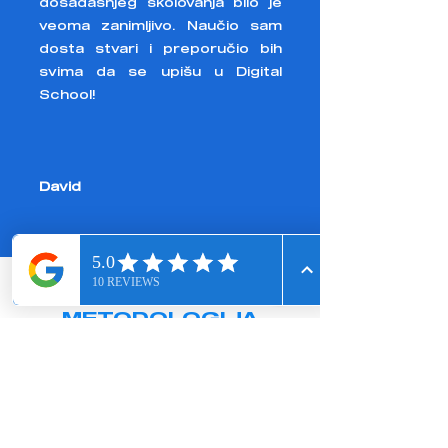
dosadašnjeg školovanja bilo je
veoma zanimljivo. Naučio sam
dosta stvari i preporučio bih
svima da se upišu u Digital
School!
David
KURIKULUM I
METODOLOGIJA
Kurikulum je u potpunosti
prilagođen uzrastu djece te
njihovim sposobnostima za
praćenje gradiva. Primjena
gejmificirane metodologije sa