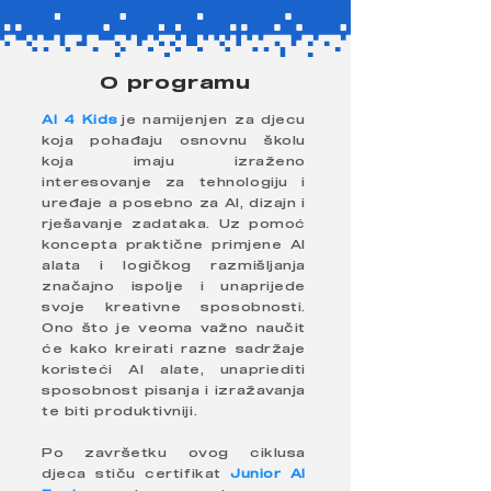
O programu
AI 4 Kids
je namijenjen za djecu
koja pohađaju osnovnu školu
koja imaju izraženo
interesovanje za tehnologiju i
uređaje a posebno za AI, dizajn i
rješavanje zadataka. Uz pomoć
koncepta praktične primjene AI
alata i logičkog razmišljanja
značajno ispolje i unaprijede
svoje kreativne sposobnosti.
Ono što je veoma važno naučit
će kako kreirati razne sadržaje
koristeći AI alate, unapriediti
sposobnost pisanja i izražavanja
te biti produktivniji.
Po završetku ovog ciklusa
djeca stiču certifikat
Junior AI