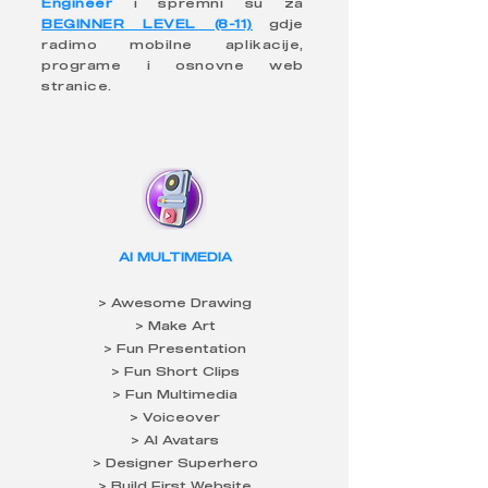
Engineer
i spremni su za
BEGINNER LEVEL (8-11)
gdje
radimo mobilne aplikacije,
programe i osnovne web
stranice.
AI MULTIMEDIA
> Awesome Drawing
> Make Art
> Fun Presentation
> Fun Short Clips
> Fun Multimedia
> Voiceover
> AI Avatars
> Designer Superhero
> Build First Website