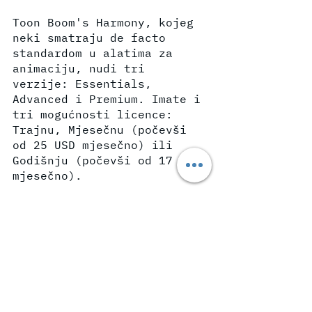
Toon Boom's Harmony, kojeg 
neki smatraju de facto 
standardom u alatima za 
animaciju, nudi tri 
verzije: Essentials, 
Advanced i Premium. Imate i 
tri mogućnosti licence: 
Trajnu, Mjesečnu (počevši 
od 25 USD mjesečno) ili 
Godišnju (počevši od 17 USD 
mjesečno).
Pomoću Harmonyjevih alata 
za ilustraciju i animaciju 
možete skicirati, crtati i 
slikati u bitmap i 
vektorskim formatima. 
Također imate pristup 
naprednim paletama boja, 