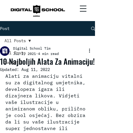
Post
All Posts
Digital School Tim
All Posts
Jul 2, 2021
4 min read
10 Najboljih Alata Za Animaciju!
Savjeti
Updated:
Aug 11, 2022
Alati za animaciju vitalni 
su za digitalnog umjetnika, 
developera igara ili 
dizajnera likova. Vidjeti 
vaše ilustracije u 
animiranom obliku, prilično 
je cool osjećaj. Bez obzira 
da li su vaše ilustracije 
super jednostavne ili 