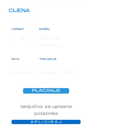
CIJENA
129 EUR
UZRAST
MODEL
11 - 18
Online ili
učionica
NIVO
TRAJANJE
Početni
5 dana / 17NČ
1xsedmično blok
časovi
PLAĆANJE
Isključivo za upisane
polaznike
A P L I C I R A J