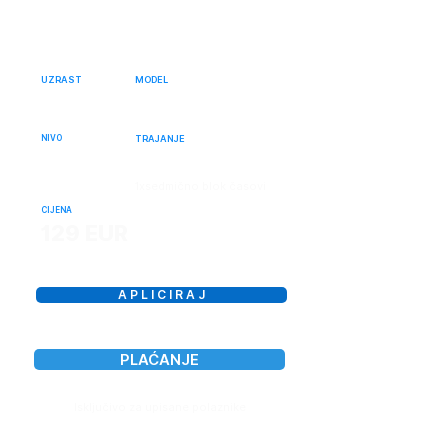
korisnika kako bi dizajnirali proizvod.
UZRAST
MODEL
11 - 18
Online
NIVO
TRAJANJE
Početni
5 dana / 17NČ
1xsedmično blok časovi
CIJENA
129 EUR
A P L I C I R A J
PLAĆANJE
Isključivo za upisane polaznike