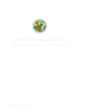
3D Game Development
Kreiraj svoju prvu 3D igricu
Tokom ovog programa naučit ćete
kako stvarati 3D i 2D igre bez pisanja
koda, koristeći tehnologije koje nam
omogućavaju stvaranje složenih
igara programiranjem s blokovima.
Poznate igre izgrađene pomoću ovih
tehnologija su Color Switch, The Line
Zen, Slip Away, Blue Edge itd.
129 EUR