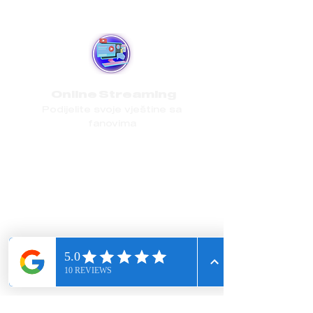
Online
Streaming
Podijelite svoje vještine sa
fanovima
Naučite profesionalno koristiti Open
Broadcaster Software (OBS) za
streaming uživo na Twitchu,
Youtubeu, Mixeru i drugim
platformama. Program se fokusira na
vašu tehničku pripremu koja će vam
omogućiti emitiranje uživo putem
interneta.
Tijekom programa naučit ćete
upotrebu i razvoj unaprijed
postavljenih materijala, upotrebu
raznih aplikacija i tehničku analizu
koju treba razmotriti prije emitiranja
'uživo'.