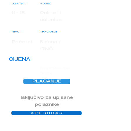
UZRAST
MODEL
11 - 18
Online ili
učionica
NIVO
TRAJANJE
Početni
5 dana /
17NČ
CIJENA
1xsedmično blok
časovi
PLAĆANJE
Isključivo za upisane
polaznike
A P L I C I R A J