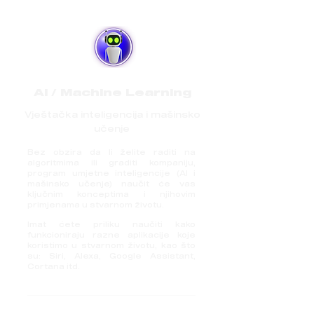
AI / Machine Learning
Vještačka inteligencija i mašinsko
učenje
Bez obzira da li želite raditi na
algoritmima ili graditi kompaniju,
program umjetne inteligencije (AI i
mašinsko učenje) naučit će vas
ključnim konceptima i njihovim
primjenama u stvarnom životu.
Imat ćete priliku naučiti kako
funkcioniraju razne aplikacije koje
koristimo u stvarnom životu, kao što
su: Siri, Alexa, Google Assistant,
Cortana itd.