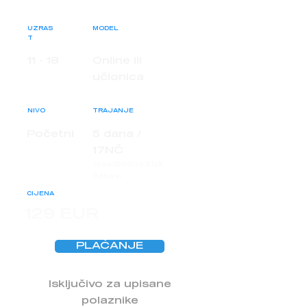
UZRAS
MODEL
T
11 - 18
Online ili
učionica
NIVO
TRAJANJE
Početni
5 dana /
17NČ
1xsedmično blok
časovi
CIJENA
129 EUR
PLAĆANJE
Isključivo za upisane
polaznike