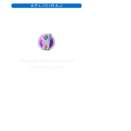
A P L I C I R A J
Music Production
Kreiraj svoj zvuk
Tokom ovog programa naučit ćete
kako stvarati muzičke ritmove, gdje i
kako snimati, montirati i stvarati
muziku u stilu poznatih umjetnika kao
što su: Dua Lipa, Avicii i Kygo.
Program traje sedam dana, a na kraju
programa bit ćete spremni stvariti
muziku po vašem izboru sa stečenim
vještinama.