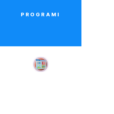
P R O G R A M I
Web Design UI/UX
Kreiraj svoju prvu Web stranicu
Naučite najnovije tehnike i alate za web dizajn
sa fokusom na korisničko sučelje / dizajn
korisničkog sučelja (UI/UX) za Web i aplikacije.
Cilj programa je omogućiti učenicima da razviju
poglede i shvatanja iz perspektive kupca /