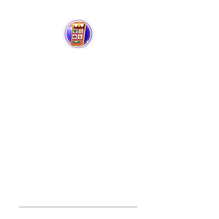
Low Code / No Code
Kreiraj svoju prvu aplikaciju bez
kodiranja
Tokom ovog programa naučit ćete
kako se grade funkcionalne web
aplikacije poput Facebook-a, Twitter-
a ili Airbnb-a bez kodiranja.
Imat ćete priliku da se upoznate i
koristite unaprijed kreirane funkcije
koje omogućavaju stvaranje različitih
profesionalnih softvera. Program
traje do dvije sedmice, a po
završetku istog moći ćete kreirati
vlastite aplikacije.