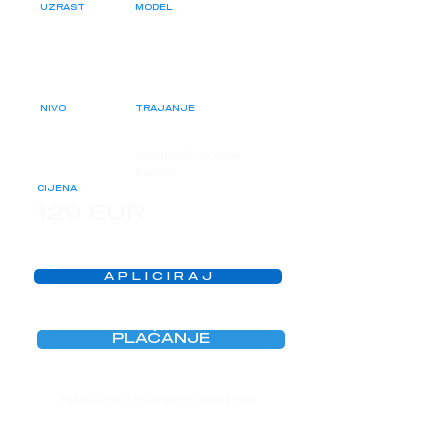
UZRAST
MODEL
11 - 18
Online ili
učionica
NIVO
TRAJANJE
Početni
5 dana / 17NČ
1xsedmično blok
časovi
CIJENA
129 EUR
A P L I C I R A J
PLAĆANJE
Isključivo za upisane polaznike