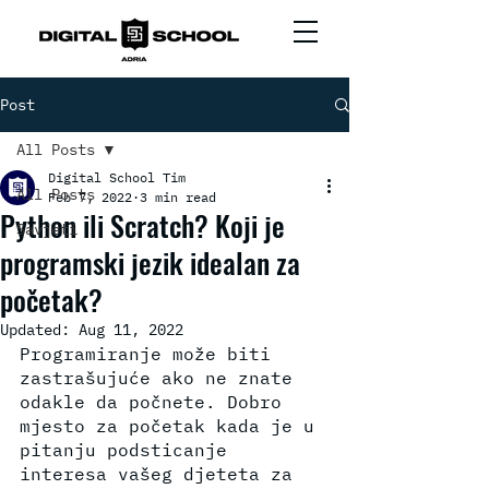
Post
All Posts
Digital School Tim
All Posts
Feb 7, 2022
3 min read
Python ili Scratch? Koji je
Savjeti
programski jezik idealan za
početak?
Updated:
Aug 11, 2022
Programiranje može biti 
zastrašujuće ako ne znate 
odakle da počnete. Dobro 
mjesto za početak kada je u 
pitanju podsticanje 
interesa vašeg djeteta za 