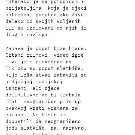
interakcija sa porodicom i 
prijateljima, koja je djeci 
potrebna, posebno ako žive 
daleko od svojih voljenih 
ili su izolovani od njih iz 
drugih razloga.
Zabava je poput brze hrane. 
Crtani filmovi, video igre 
i vrijeme provedeno na 
TikToku su poput slatkiša, 
nije loša stvar zabaviti se 
u dječjoj medijskoj 
ishrani, ali djeca 
definitivno ne bi trebala 
imati neograničen pristup 
ovakvoj vrsti vremena za 
ekranom. Ne biste im 
dopustili da neograničeno 
jedu slatkiše, pa, naravno, 
ne bi im trebali ni 