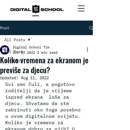
Post
All Posts
Digital School Tim
All Posts
Oct 8, 2021
2 min read
Koliko vremena za ekranom je
Savjeti
previše za djecu?
Updated:
Aug 11, 2022
Svi smo čuli, a pogotovo 
roditelji da je vrijeme 
ispred ekrana  loše za 
djecu. Shvatamo da ste 
zabrinuti oko toga posebno 
u ovom digitalnom svijetu. 
Koliko je vremena za 
ekranom dobro za njih? U 