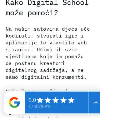
Kako Digital School 
može pomoći?
Na našim satovima djeca uče 
kodirati, stvarati igre i 
aplikacije te vlastite web 
stranice. Učimo ih svim 
vještinama koje im pomažu 
da postanu kreatori 
digitalnog sadržaja, a ne 
samo digitalni konzumenti.
Naše časove, uživo i 
online, izvode stručni 
instruktori koji potiču 
djecu da kritički 
razmišljaju, da izraze 
svoju maštu te da stvaraju 
projekte koji ih izazivaju. 
Praktikujemo gejmificiranu 